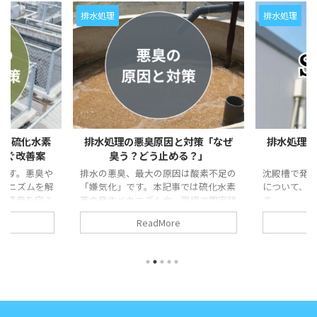
排水処理
排水処理
S！硫化水素
排水処理の悪臭原因と対策「なぜ
排水処理設
防ぐ改善案
臭う？どう止める？」
と
Sです。悪臭や
排水の悪臭、最大の原因は酸素不足の
沈殿槽で発
カニズムを解
「嫌気化」です。本記事では硫化水素
について、
ど資産を守る
等の発生メカニズムや、現場で即実践
す。
ます。
できる5つの根本対策を解説します。
ReadMore