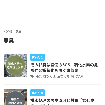
水ソリューションセンター
HOME
>
悪臭
悪臭
排水処理
その卵臭は設備のSOS！硫化水素の危
険性と嫌気化を防ぐ改善案
悪臭
,
排水処理
,
活性汚泥
,
硫化水素
排水処理
排水処理の悪臭原因と対策「なぜ臭