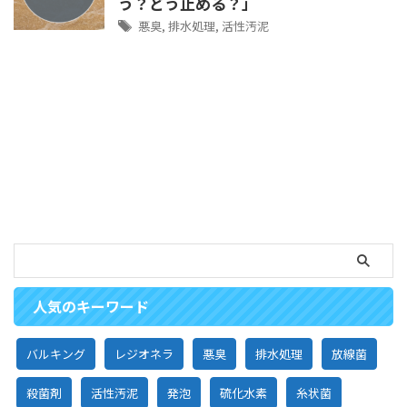
う？どう止める？」
悪臭
,
排水処理
,
活性汚泥
人気のキーワード
バルキング
レジオネラ
悪臭
排水処理
放線菌
殺菌剤
活性汚泥
発泡
硫化水素
糸状菌