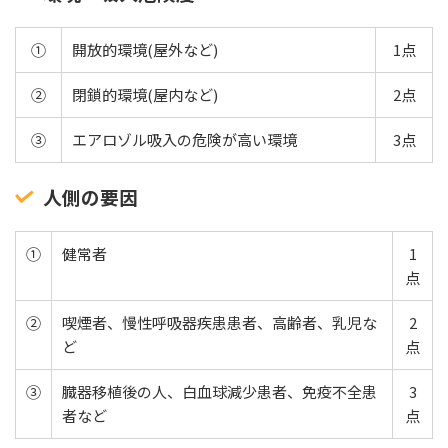
①
開放的環境(屋外など)
1点
②
閉鎖的環境(屋内など)
2点
③
エアロゾル吸入の危険が高い環境
3点
人側の要因
①
健常者
1
点
②
喫煙者、慢性呼吸器疾患患者、高齢者、乳児な
2
ど
点
③
臓器移植後の人、白血球減少患者、免疫不全患
3
者など
点