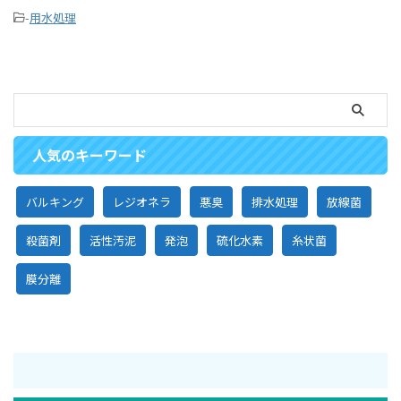
-
用水処理
人気のキーワード
バルキング
レジオネラ
悪臭
排水処理
放線菌
殺菌剤
活性汚泥
発泡
硫化水素
糸状菌
膜分離