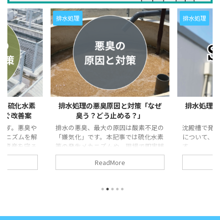
排水処理
排水処理
と対策「なぜ
排水処理設備で放流水が濁る原因
水産加
る？」
と解決ステップ
水産加工排
ての注意ポ
因は酸素不足の
沈殿槽で発生する活性汚泥の沈降不良
事では硫化水素
について、原因と対策を解説していま
、現場で即実践
す。
解説します。
ReadMore