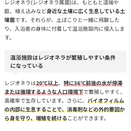
レジオネラ(レジオネラ属菌)は、もともと道端や
庭、植え込みなど
身近な土壌に広く生息している土
壌菌
です。それらが、土ぼこりと一緒に飛散した
り、入浴者の身体に付着して温浴施設内に侵入しま
す。
温浴施設はレジオネラが繁殖しやすい条件
になっている
レジオネラは
20℃以上
、
特に36℃前後の水が停滞
または循環するような人口環境下
で繁殖しやすく、
高確率で生存しています。さらに、
バイオフィルム
の内部に生息することで、消毒剤などの外的要因か
ら身を守り、増殖を続ける
ことができます。