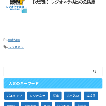
【状況別】レジオネラ検出の危険度
-
用水処理
-
レジオネラ
人気のキーワード
バルキング
レジオネラ
悪臭
排水処理
放線菌
殺菌剤
活性汚泥
発泡
硫化水素
糸状菌